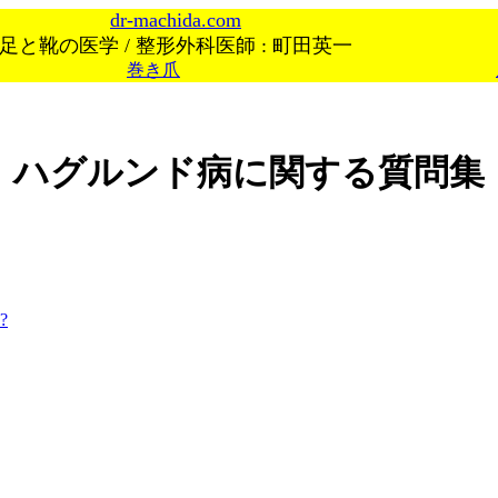
dr-machida.com
足と靴の医学 / 整形外科医師 : 町田英一
巻き爪
ハグルンド病に関する質問集
?