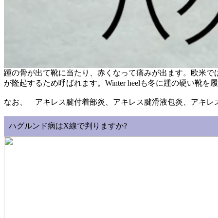
踵の骨が出て靴に当たり、赤くなって痛みが出ます。欧米ではpump
が隆起するため呼ばれます。Winter heelも冬に踵の硬い
なお、 アキレス腱付着部炎、アキレス腱滑液包炎、アキレ
ハグルンド病はX線で判りますか?