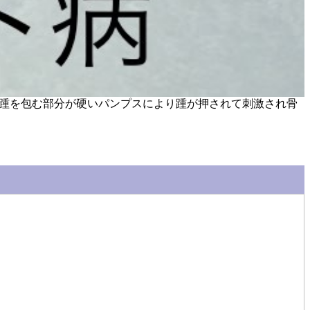
umpとは踵を包む部分が硬いパンプスにより踵が押されて刺激され骨