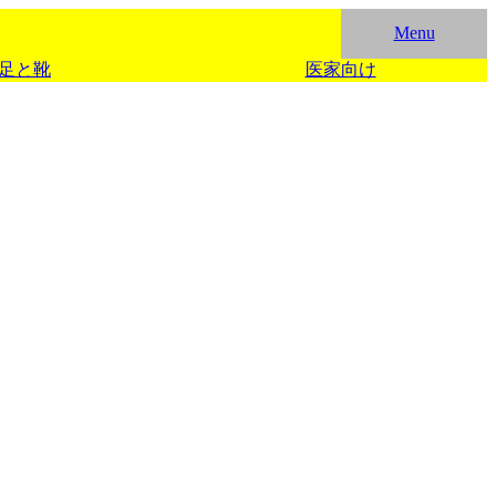
Menu
足と靴
医家向け